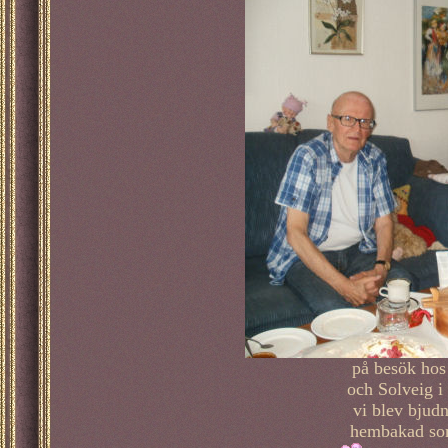
på besök hos
och Solveig i
vi blev bjud
hembakad som