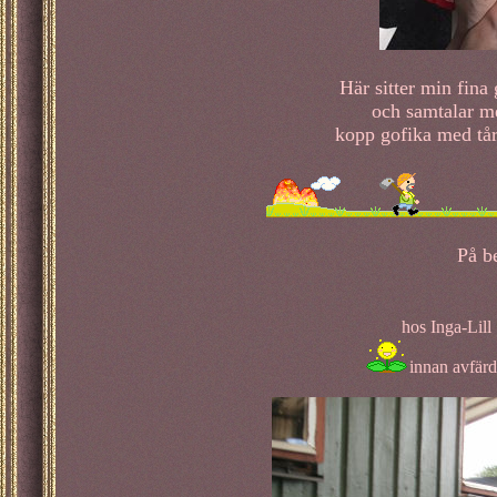
Här sitter min fina 
och samtalar me
kopp gofika med tår
På b
hos Inga-Lill
innan avfärd