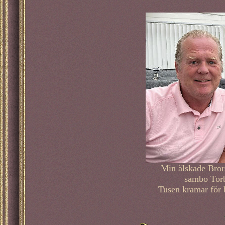
Min älskade Bror
sambo Torb
Tusen kramar för 